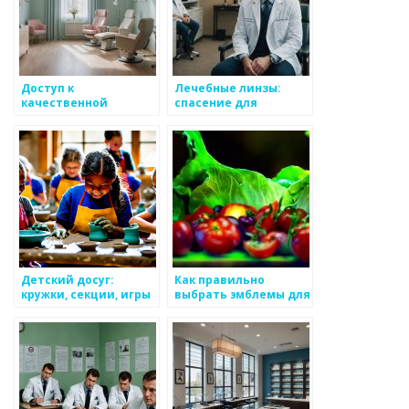
Доступ к
Лечебные линзы:
качественной
спасение для
гинекологической
здоровья глаз
помощи: частные
клиники Москвы
Детский досуг:
Как правильно
кружки, секции, игры
выбрать эмблемы для
и другие развлечения
одежды детей