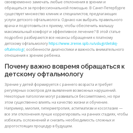
своевременно замечать любые отклонения в зрении и
обращаться за профессиональной помощью. В Санкт-Петербурге
существует множество клиник и специалистов, предлагающих
услуги детского офтальмолога. Однако как выбрать правильного
врача и подготовиться к приему, чтобы обеспечить малышу
максимальный комфорт и эффективное лечение? В этой статье
подробно разбираются все нюансы обращения к платному
детскому офтальмологу
https://www.zrenie.spb.ru/uslugi/detskij-
oftalmolog/
, особенности диагностики и важность внимательного
отношения к зрению ребенка.
Почему важно вовремя обращаться к
детскому офтальмологу
Зрение у детей формируется с раннего возраста и требует
регулярных осмотров для выявления возможных нарушений.
Некоторые патологии могут развиваться бессимптомно, но при
этом существенно влиять на качество жизни и обучение.
Например, миопия, гиперметропия, астигматизм и косоглазие —
все эти отклонения лучше коррегировать на ранних стадиях, чтобы
избежать осложнений и снизить необходимость сложных и
дорогостоящих процедур в будущем.