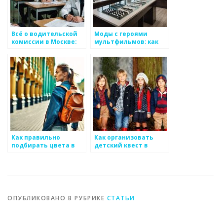
Всё о водительской
Моды с героями
комиссии в Москве:
мультфильмов: как
что нужно знать
выбрать правильно
Как правильно
Как организовать
подбирать цвета в
детский квест в
детской одежде
формате «Пиратская
сокровищница»
ОПУБЛИКОВАНО В РУБРИКЕ
СТАТЬИ