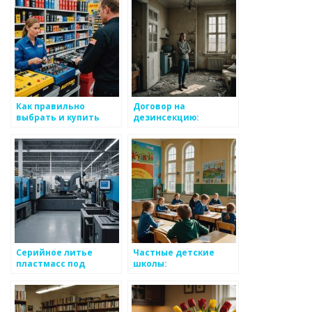
Как правильно
Договор на
выбрать и купить
дезинсекцию:
автомобильный
Уничтожение
аккумулятор в Санкт-
насекомых в Санкт-
Петербурге
Петербурге
Серийное литье
Частные детские
пластмасс под
школы:
давлением на заказ в
альтернативный
Санкт-Петербурге
взгляд на
образование в Санкт-
Петербурге