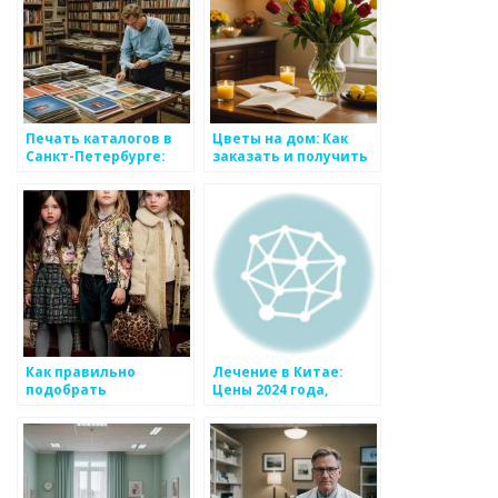
Печать каталогов в
Цветы на дом: Как
Санкт-Петербурге:
заказать и получить
Все, что нужно знать
букеты в Санкт-
для успешного
Петербурге 24/7
бизнеса
Как правильно
Лечение в Китае:
подобрать
Цены 2024 года,
аксессуары для
доступная стоимость,
детского гардероба?
государственные
госпитали