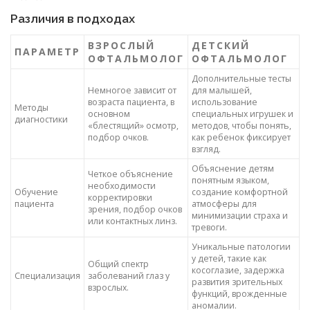
Различия в подходах
ВЗРОСЛЫЙ
ДЕТСКИЙ
ПАРАМЕТР
ОФТАЛЬМОЛОГ
ОФТАЛЬМОЛОГ
Дополнительные тесты
Немногое зависит от
для малышей,
возраста пациента, в
использование
Методы
основном
специальных игрушек и
диагностики
«блестящий» осмотр,
методов, чтобы понять,
подбор очков.
как ребенок фиксирует
взгляд.
Объяснение детям
Четкое объяснение
понятным языком,
необходимости
Обучение
создание комфортной
корректировки
пациента
атмосферы для
зрения, подбор очков
минимизации страха и
или контактных линз.
тревоги.
Уникальные патологии
у детей, такие как
Общий спектр
косоглазие, задержка
Специализация
заболеваний глаз у
развития зрительных
взрослых.
функций, врожденные
аномалии.