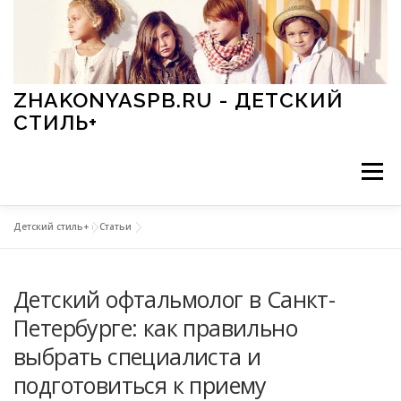
Перейти к содержимому
ZHAKONYASPB.RU - ДЕТСКИЙ
СТИЛЬ+
Меню
Детский стиль+
»
Статьи
АКСЕССУАРЫ
ИГРЫ
МОДА
ОБУВЬ
Детский офтальмолог в Санкт-
ПРАЗДНИКИ
СТИЛЬ
СТАТЬИ
Петербурге: как правильно
выбрать специалиста и
подготовиться к приему