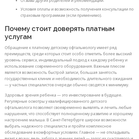
Отзывы других родителей и рекомендации.
Условия оплаты и возможность получения консультации по
страховым программам (если применимо).
Почему стоит доверять платным
услугам
Обращение к платному детскому офтальмологу имеет ряд
преимуществ, среди которых стоит особо отметить более высокий
уровень сервиса, индивидуальный подход к каждому ребенку и
использование современного оборудования. Важным плюсом
является возможность быстрой записи, большая занятость
государственных клиник и необходимость длительного ожидания
— у частных специалистов очереди обычно сводятся к минимуму.
Здоровье зрения ребенка — это инвестирование в будущее.
Регулярные осмотры у квалифицированного детского
офтальмолога позволяют своевременно выявлять и лечить любые
нарушения, что способствует полноценному развитию и хорошему
настроению малыша. В Санкт-Петербурге широки возможности
выбрать надежного специалиста и пройти комплексное
обследование в комфортных условиях. Главное — не откладывать
визит к врачу, ведь забота о зрении детей — залог их счастливого и