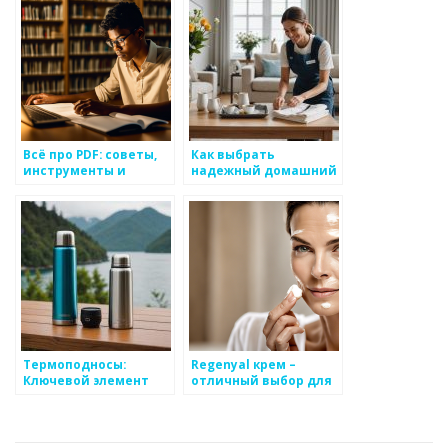
Всё про PDF: советы,
Как выбрать
инструменты и
надежный домашний
информация от
персонал с помощью
комплексного ресурса
КА «Домашний круг»
onepdf.ru
Термоподносы:
Regenyal крем –
Ключевой элемент
отличный выбор для
удобства
ухода за кожей