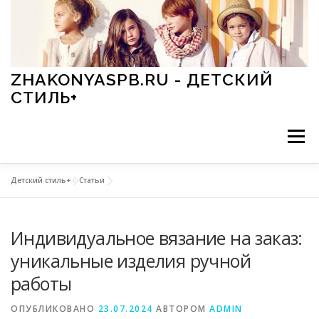
Перейти к содержимому
ZHAKONYASPB.RU - ДЕТСКИЙ
СТИЛЬ+
Меню
Детский стиль+
»
Статьи
АКСЕССУАРЫ
ИГРЫ
МОДА
ОБУВЬ
Индивидуальное вязание на заказ:
ПРАЗДНИКИ
СТИЛЬ
СТАТЬИ
уникальные изделия ручной
работы
ОПУБЛИКОВАНО
23.07.2024
АВТОРОМ
ADMIN