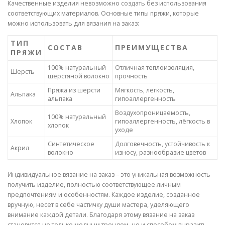
Качественные изделия невозможно создать без использования
соответствующих материалов. Основные типы пряжи, которые
можно использовать для вязания на заказ:
ТИП
СОСТАВ
ПРЕИМУЩЕСТВА
ПРЯЖИ
100% натуральный
Отличная теплоизоляция,
Шерсть
шерстяной волокно
прочность
Пряжа из шерсти
Мягкость, легкость,
Альпака
альпака
гипоаллергенность
Воздухопроницаемость,
100% натуральный
Хлопок
гипоаллергенность, лёгкость в
хлопок
уходе
Синтетическое
Долговечность, устойчивость к
Акрил
волокно
износу, разнообразие цветов
Индивидуальное вязание на заказ – это уникальная возможность
получить изделие, полностью соответствующее личным
предпочтениям и особенностям. Каждое изделие, созданное
вручную, несет в себе частичку души мастера, уделяющего
внимание каждой детали. Благодаря этому вязание на заказ
становится не только модным трендом, но и способом выразить