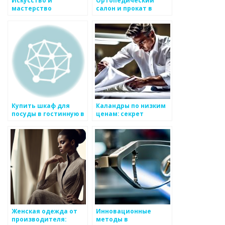
Искусство и
Ортопедический
мастерство
салон и прокат в
украшений от Shiphra
Ярославле Здравница
Jewelry: история,
дизайн и технологии
Купить шкаф для
Каландры по низким
посуды в гостинную в
ценам: секрет
Москве в интернет-
идеального глажения
магазине
Женская одежда от
Инновационные
производителя:
методы в