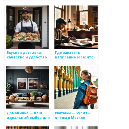
выбери качество и
производстве оправ
стиль с ArtRibbon
для очков: лазерная
пайка как ключевая
технология
Вкусная доставка:
Где заказать
качество и удобство
написание эссе: что
на ваш порог
нужно учитывать
Домовичка — ваш
Рюкзаки — купить
идеальный выбор для
оптом в Москве
декорирования дома