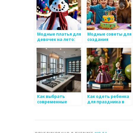
Модные платья для
Модные советы для
девочек на лето:
создания
как выбрать?
спортивного
образа
Как выбрать
Как одеть ребенка
современные
для праздника в
платья для
детском саду
маленьких леди