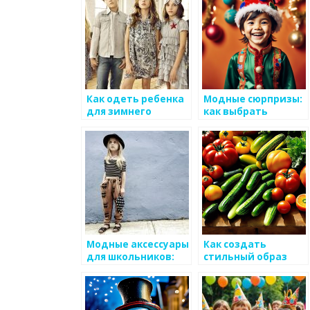
Как одеть ребенка
Модные сюрпризы:
для зимнего
как выбрать
отдыха
одежду в подарок
Модные аксессуары
Как создать
для школьников:
стильный образ
что выбрать?
для праздника в
школе