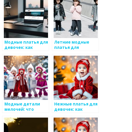
Модные платья для
Летние модные
девочек: как
платья для
выбрать лучшее
девочек: что
выбрать?
Модные детали
Нежные платья для
мелочей: что
девочек: как
выбрать для
выбрать лучшее
ребенка