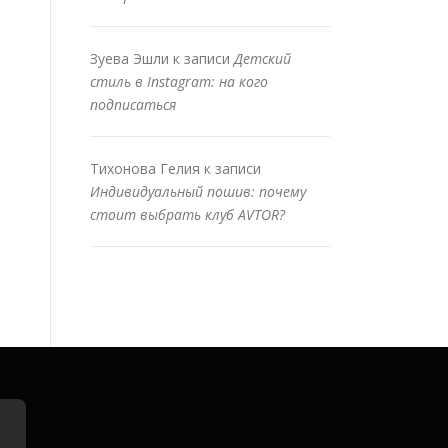
Зуева Эшли
к записи
Детский
стиль в Instagram: на кого
подписаться
Тихонова Гелия
к записи
Индивидуальный пошив: почему
стоит выбрать клуб AVTOR?