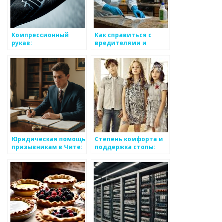
Компрессионный
Как справиться с
рукав:
вредителями и
революционный
обеспечить
аксессуар для
санитарную
здоровья и
безопасность:
максимальной
решения от СЭС
эффективности
ДезСервис
тренировок
Юридическая помощь
Степень комфорта и
призывникам в Чите:
поддержка стопы:
доступные решения
критерии при выборе
для ответственного
детской обуви
выбора