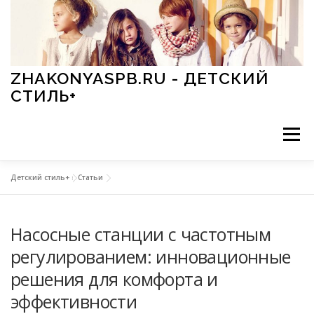
Перейти к содержимому
ZHAKONYASPB.RU - ДЕТСКИЙ
СТИЛЬ+
Меню
Детский стиль+
»
Статьи
АКСЕССУАРЫ
ИГРЫ
МОДА
ОБУВЬ
Насосные станции с частотным
ПРАЗДНИКИ
СТИЛЬ
СТАТЬИ
регулированием: инновационные
решения для комфорта и
эффективности