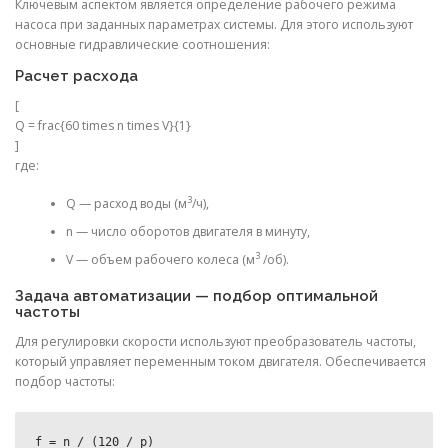
Ключевым аспектом является определение рабочего режима
насоса при заданных параметрах системы. Для этого используют
основные гидравлические соотношения:
Расчет расхода
[
Q = frac{60 times n times V}{1}
]
где:
3
Q — расход воды (м
/ч),
n — число оборотов двигателя в минуту,
3
V — объем рабочего колеса (м
/об).
Задача автоматизации — подбор оптимальной
частоты
Для регулировки скорости используют преобразователь частоты,
который управляет переменным током двигателя. Обеспечивается
подбор частоты: