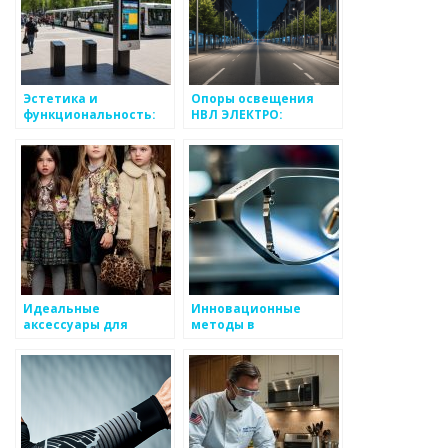
Эстетика и
Опоры освещения
функциональность:
НВЛ ЭЛЕКТРО:
Информационные
надежные решения
стойки и
для уличного
инновационные
освещения
решения для
городской среды
Идеальные
Инновационные
аксессуары для
методы в
комфорта
производстве оправ
новорожденных
для очков: лазерная
пайка как ключевая
технология