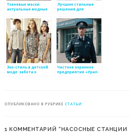
Тканевые маски:
Лучшие стильные
актуальные модные
решения для
решения для детей
подростков в учебном
году
Эко-стиль в детской
Частное охранное
моде: забота о
предприятие «Урал-
планете и стильные
безопасность»:
решения
Надежность и
Профессионализм на
Первом Месте
ОПУБЛИКОВАНО В РУБРИКЕ
СТАТЬИ
1 КОММЕНТАРИЙ “
НАСОСНЫЕ СТАНЦИИ