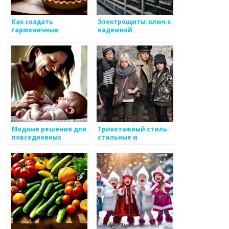
Как создать
Электрощиты: ключ к
гармоничные
надежной
цветовые решения
электрической
для детей
инфраструктуре
Модные решения для
Трикотажный стиль:
повседневных
стильные и
образов для
практичные решения
подростков
для ребенка