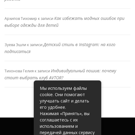
Как избежать модных ошибок при
Архипов Тихомир
к записи
выборе одежды для детей
Детский стиль в Instagram: на кого
Зуева Эшли
к записи
подписаться
Индивидуальный пошив: почему
Тихонова Гелия
к записи
стоит выбрать клуб AVTOR?
Мы используем файлы
cookie. Они помогают
улучшать сайт и делать
его удобнее.
Нажимая «Принять», вы
соглашаетесь с их
использованием и
передачей данных сервису