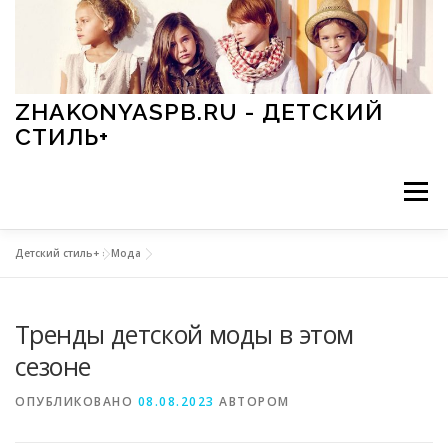
Перейти к содержимому
ZHAKONYASPB.RU - ДЕТСКИЙ
СТИЛЬ+
Меню
Детский стиль+
»
Мода
АКСЕССУАРЫ
ИГРЫ
МОДА
ОБУВЬ
Тренды детской моды в этом
ПРАЗДНИКИ
СТИЛЬ
СТАТЬИ
сезоне
ОПУБЛИКОВАНО
08.08.2023
АВТОРОМ