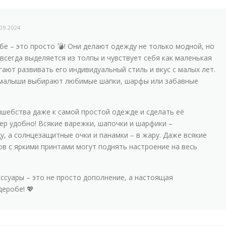
.09.2024
бе – это просто 💣! Они делают одежду не только модной, но
 всегда выделяется из толпы и чувствует себя как маленькая
гают развивать его индивидуальный стиль и вкус с малых лет.
к малыши выбирают любимые шапки, шарфы или забавные
лшебства даже к самой простой одежде и сделать её
пер удобно! Всякие варежки, шапочки и шарфики –
, а солнцезащитные очки и панамки – в жару. Даже всякие
ов с яркими принтами могут поднять настроение на весь
ессуары – это не просто дополнение, а настоящая
еробе! 💖