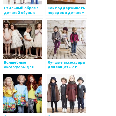
Стильный образ с
Как поддерживать
детской обувью:
порядок в детском
аксессуары и
шкафу
сочетания цветов
Волшебные
Лучшие аксессуары
аксессуары для
для защиты от
праздников и
холода и ветра для
костюмов
детского стиля