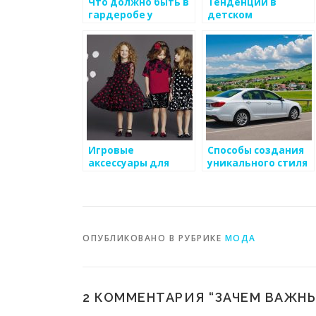
Что должно быть в
Тенденции в
гардеробе у
детском
маленькой леди
чемоданчике на
летние каникулы
Игровые
Способы создания
аксессуары для
уникального стиля
творчества и
для ребенка
развития
ОПУБЛИКОВАНО В РУБРИКЕ
МОДА
2 КОММЕНТАРИЯ “
ЗАЧЕМ ВАЖНЫ