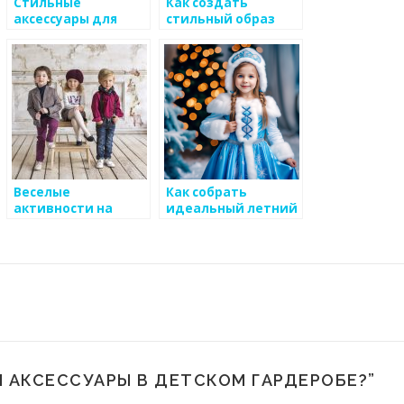
Стильные
Как создать
аксессуары для
стильный образ
девочек:
для маленькой
волшебство в
модницы
каждой детали
Веселые
Как собрать
активности на
идеальный летний
детском
гардероб для
праздничном
детей
пляже
 АКСЕССУАРЫ В ДЕТСКОМ ГАРДЕРОБЕ?
”