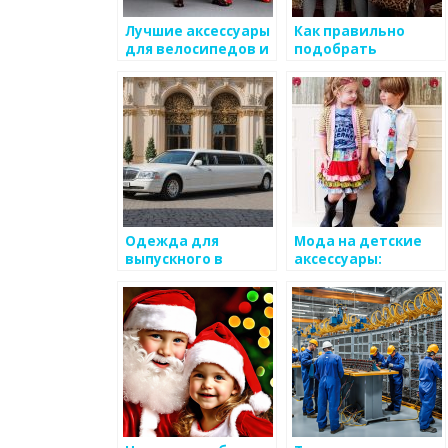
Лучшие аксессуары
Как правильно
для велосипедов и
подобрать
скейтбордов в
аксессуары для
детском стиле
детского
гардероба?
Одежда для
Мода на детские
выпускного в
аксессуары:
детском саду: как
открытие для
выбрать?
самых маленьких