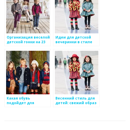
Организация веселой
Идеи для детской
детской гонки на 23
вечеринки в стиле
февраля
космоса
Какая обувь
Весенний стиль для
подойдет для
детей: свежий образ
детской прогулки:
и яркие цвета
удобство и защита