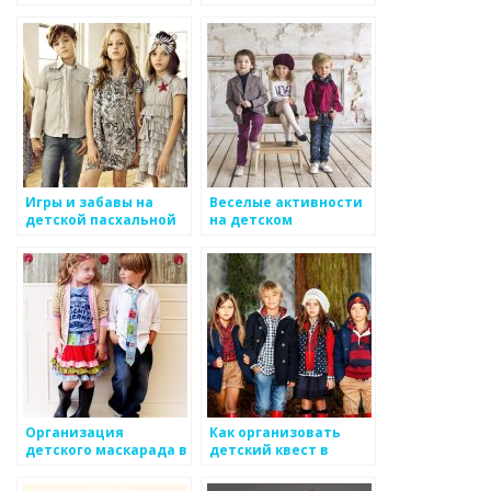
воображения
Игры и забавы на
Веселые активности
детской пасхальной
на детском
вечеринке
праздничном пляже
Организация
Как организовать
детского маскарада в
детский квест в
домашних условиях:
формате «Пиратская
идеи и
сокровищница»