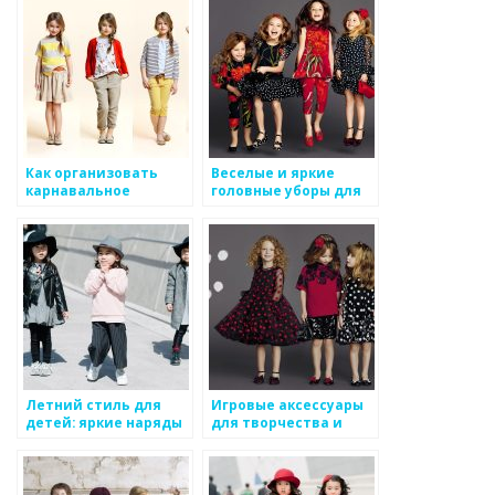
рекомендации
Как организовать
Веселые и яркие
карнавальное
головные уборы для
шествие для детей
детей
Летний стиль для
Игровые аксессуары
детей: яркие наряды
для творчества и
и легкость
развития