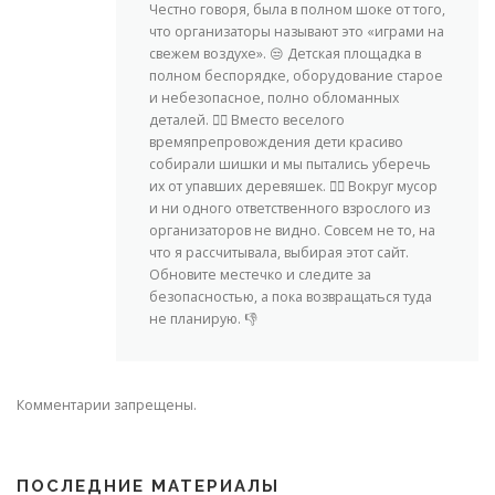
Честно говоря, была в полном шоке от того,
что организаторы называют это «играми на
свежем воздухе». 😒 Детская площадка в
полном беспорядке, оборудование старое
и небезопасное, полно обломанных
деталей. 🤦‍♀️ Вместо веселого
времяпрепровождения дети красиво
собирали шишки и мы пытались уберечь
их от упавших деревяшек. 🤷‍♀️ Вокруг мусор
и ни одного ответственного взрослого из
организаторов не видно. Совсем не то, на
что я рассчитывала, выбирая этот сайт.
Обновите местечко и следите за
безопасностью, а пока возвращаться туда
не планирую. 👎
Комментарии запрещены.
ПОСЛЕДНИЕ МАТЕРИАЛЫ