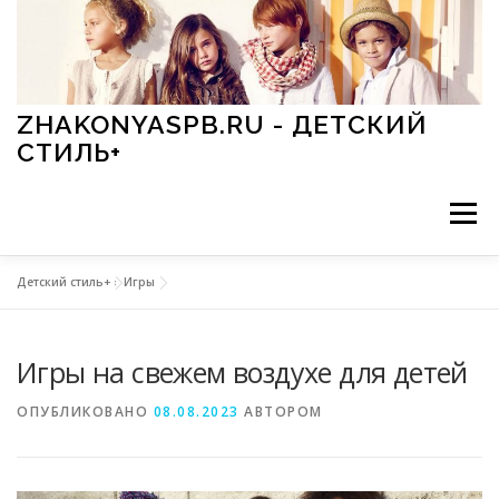
Перейти к содержимому
ZHAKONYASPB.RU - ДЕТСКИЙ
СТИЛЬ+
Меню
Детский стиль+
»
Игры
АКСЕССУАРЫ
ИГРЫ
МОДА
ОБУВЬ
Игры на свежем воздухе для детей
ПРАЗДНИКИ
СТИЛЬ
СТАТЬИ
ОПУБЛИКОВАНО
08.08.2023
АВТОРОМ