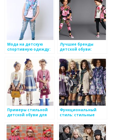
Мода на детскую
Лучшие бренды
спортивную одежду:
детской обуви:
тенденции и новинки
выбираем по
качеству и стилю
Примеры стильной
Функциональный
детской обуви для
стиль: стильные
мальчиков и девочек
вещи, отвечающие
потребностям
ребенка