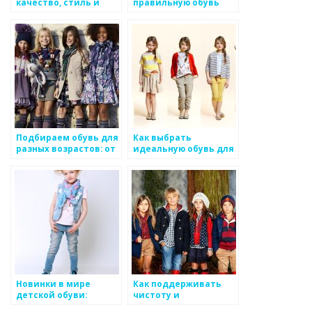
качество, стиль и
правильную обувь
забота о ногах
для ребенка: советы и
рекомендации
Подбираем обувь для
Как выбрать
разных возрастов: от
идеальную обувь для
малышей до
ребенка: комфорт и
подростков
стиль
Новинки в мире
Как поддерживать
детской обуви:
чистоту и
интересные модели и
ухоженность детской