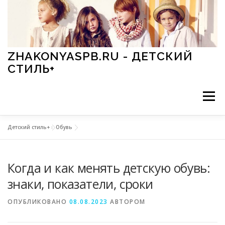
Перейти к содержимому
ZHAKONYASPB.RU - ДЕТСКИЙ
СТИЛЬ+
Меню
Детский стиль+
»
Обувь
АКСЕССУАРЫ
ИГРЫ
МОДА
ОБУВЬ
Когда и как менять детскую обувь:
ПРАЗДНИКИ
СТИЛЬ
СТАТЬИ
знаки, показатели, сроки
ОПУБЛИКОВАНО
08.08.2023
АВТОРОМ