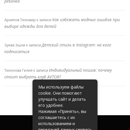
ребенка
Как избежать модных ошибок при
Архипов Тихомир
к записи
выборе одежды для детей
Детский стиль в Instagram: на кого
Зуева Эшли
к записи
подписаться
Индивидуальный пошив: почему
Тихонова Гелия
к записи
стоит выбрать клуб AVTOR?
Мы используем файлы
cookie. Они помогают
улучшать сайт и делать
его удобнее.
Нажимая «Принять», вы
соглашаетесь с их
использованием и
передачей данных сервису