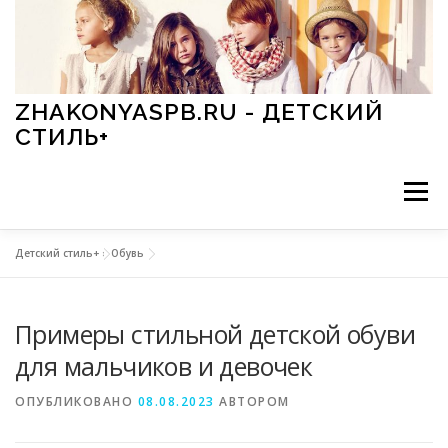
Перейти к содержимому
ZHAKONYASPB.RU - ДЕТСКИЙ
СТИЛЬ+
Меню
Детский стиль+
»
Обувь
АКСЕССУАРЫ
ИГРЫ
МОДА
ОБУВЬ
Примеры стильной детской обуви
ПРАЗДНИКИ
СТИЛЬ
СТАТЬИ
для мальчиков и девочек
ОПУБЛИКОВАНО
08.08.2023
АВТОРОМ