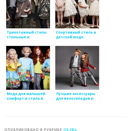
Трикотажный стиль:
Спортивный стиль в
стильные и
детской моде:
практичные решения
активность и стиль
для ребенка
наравне
Мода для малышей:
Лучшие аксессуары
комфорт и стиль в
для велосипедов и
одном
скейтбордов в
детском стиле
ОПУБЛИКОВАНО В РУБРИКЕ
ОБУВЬ