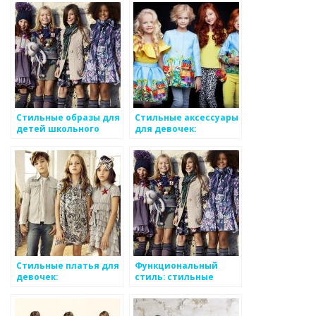
характером
Стильные образы для
Стильные аксессуары
детей школьного
для девочек:
возраста
волшебство в каждой
детали
Стильные платья для
Функциональный
девочек:
стиль: стильные
элегантность и
вещи, отвечающие
неповторимость
потребностям
ребенка