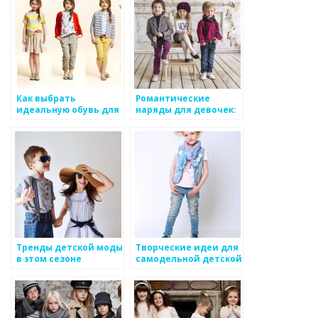
Как выбрать
Романтические
идеальную обувь для
наряды для девочек:
ребенка: комфорт и
детали, создающие
стиль
особый образ
Тренды детской моды
Творческие идеи для
в этом сезоне
самодельной детской
одежды