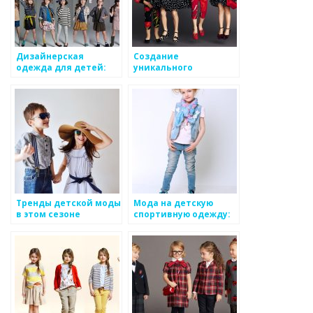
Дизайнерская
Создание
одежда для детей:
уникального
идеи и вдохновение
гардероба для
малыша без
перегрузки
Тренды детской моды
Мода на детскую
в этом сезоне
спортивную одежду:
тенденции и новинки