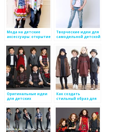
Мода на детские
Творческие идеи для
аксессуары: открытие
самодельной детской
для самых маленьких
одежды
Оригинальные идеи
Как создать
для детских
стильный образ для
костюмов на
маленькой модницы
праздник