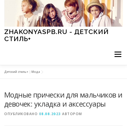
Перейти к содержимому
ZHAKONYASPB.RU - ДЕТСКИЙ
СТИЛЬ+
Меню
Детский стиль+
»
Мода
АКСЕССУАРЫ
ИГРЫ
МОДА
ОБУВЬ
Модные прически для мальчиков и
ПРАЗДНИКИ
СТИЛЬ
СТАТЬИ
девочек: укладка и аксессуары
ОПУБЛИКОВАНО
08.08.2023
АВТОРОМ