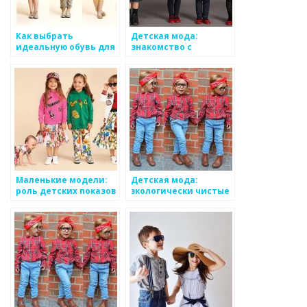
Как выбрать
Детская мода:
идеальную обувь для
знакомство с
ребенка: комфорт и
мировыми брендами
стиль
Маленькие модели:
Детская мода:
роль детских показов
экологически чистые
мод
материалы и их
преимущества