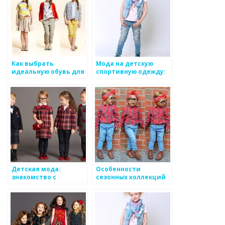
Как выбрать
Мода на детскую
идеальную обувь для
спортивную одежду:
ребенка: комфорт и
тенденции и новинки
стиль
Детская мода:
Особенности
знакомство с
сезонных коллекций
мировыми брендами
детской одежды