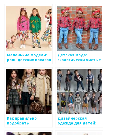
Маленькие модели:
Детская мода:
роль детских показов
экологически чистые
мод
материалы и их
преимущества
Как правильно
Дизайнерская
подобрать
одежда для детей:
аксессуары для
идеи и вдохновение
детского гардероба?