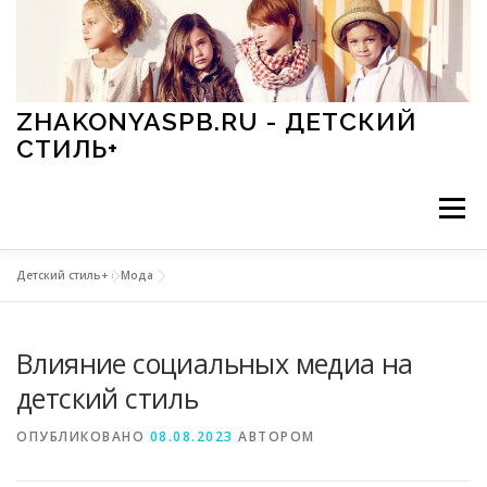
Перейти к содержимому
ZHAKONYASPB.RU - ДЕТСКИЙ
СТИЛЬ+
Меню
Детский стиль+
»
Мода
АКСЕССУАРЫ
ИГРЫ
МОДА
ОБУВЬ
Влияние социальных медиа на
ПРАЗДНИКИ
СТИЛЬ
СТАТЬИ
детский стиль
ОПУБЛИКОВАНО
08.08.2023
АВТОРОМ