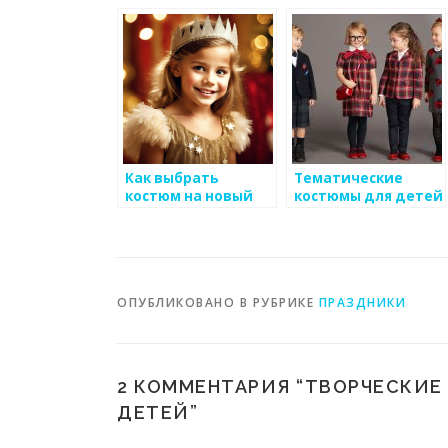
год для мальчиков
Как выбрать
Тематические
костюм на новый
костюмы для детей
год, подходящий
на Хэллоуин
для детской
вечеринки
ОПУБЛИКОВАНО В РУБРИКЕ
ПРАЗДНИКИ
2 КОММЕНТАРИЯ “
ТВОРЧЕСКИЕ
ДЕТЕЙ
”