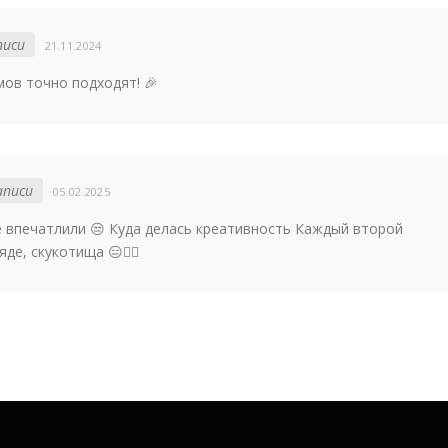
писи
21.11.2024
ов точно подходят! 🎉
аписи
05.02.2025
 впечатлили 😒 Куда делась креативность Каждый второй
де, скукотища 😑👎🏻