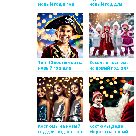
Новый год в год
новый год для
Свиньи
девочек
Топ-10 костюмов на
Веселые костюмы
новый год для
на новый год для
мальчиков
малышей
Костюмы на новый
Костюмы Деда
год для подростков
Мороза на новый