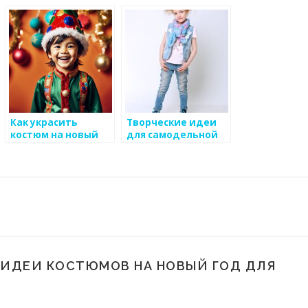
костюма на Новый
год для маленького
Год
ребенка: полезные
советы от
экспертов
Как украсить
Творческие идеи
костюм на новый
для самодельной
год своими руками
детской одежды
 ИДЕИ КОСТЮМОВ НА НОВЫЙ ГОД ДЛЯ