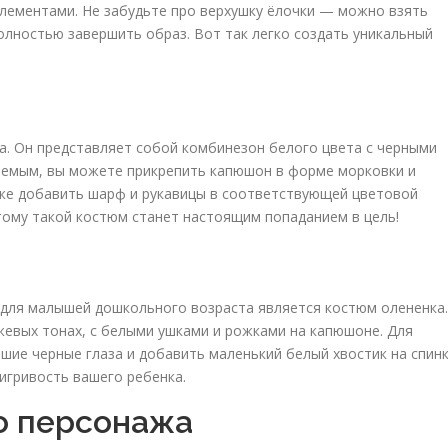
лементами. Не забудьте про верхушку ёлочки — можно взять
полностью завершить образ. Вот так легко создать уникальный
. Он представляет собой комбинезон белого цвета с черными
ваемым, вы можете прикрепить капюшон в форме морковки и
кже добавить шарф и рукавицы в соответствующей цветовой
тому такой костюм станет настоящим попаданием в цель!
 для малышей дошкольного возраста является костюм олененка.
евых тонах, с белыми ушками и рожками на капюшоне. Для
шие черные глаза и добавить маленький белый хвостик на спинк
игривость вашего ребенка.
го персонажа