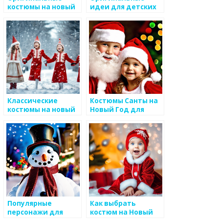
костюмы на новый
идеи для детских
год для детей
костюмов на
праздник
Классические
Костюмы Санты на
костюмы на новый
Новый Год для
год для детей
детей: магия
праздника и
радость сердца
Популярные
Как выбрать
персонажи для
костюм на Новый