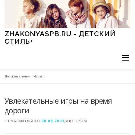
Перейти к содержимому
ZHAKONYASPB.RU - ДЕТСКИЙ
СТИЛЬ+
Меню
Детский стиль+
»
Игры
АКСЕССУАРЫ
ИГРЫ
МОДА
ОБУВЬ
Увлекательные игры на время
ПРАЗДНИКИ
СТИЛЬ
СТАТЬИ
дороги
ОПУБЛИКОВАНО
08.08.2023
АВТОРОМ