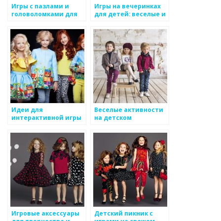
Игры с пазлами и
Игры на вечеринках
головоломками для
для детей: веселые и
детского стиля
запоминающиеся
развлечения
Идеи для
Веселые активности
интерактивной игры
на детском
на детском дне
праздничном пляже
рождения
Игровые аксессуары
Детский пикник с
для творчества и
играми на свежем