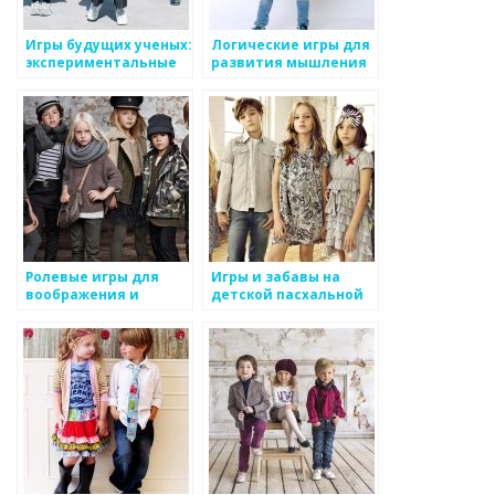
Игры будущих ученых:
Логические игры для
экспериментальные
развития мышления
развлечения для
молодых гениев
Ролевые игры для
Игры и забавы на
воображения и
детской пасхальной
социализации:
вечеринке
важность и
преимущества