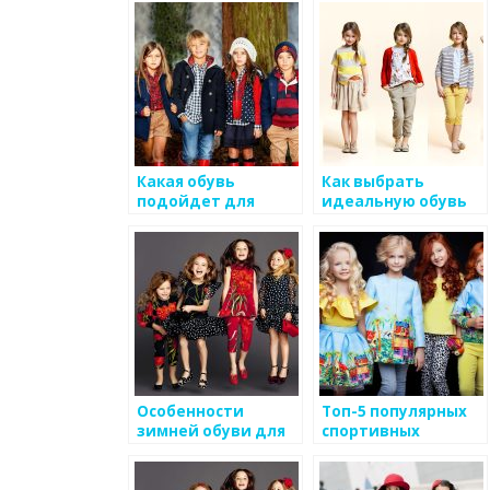
советы и
рекомендации
Какая обувь
Как выбрать
подойдет для
идеальную обувь
детской прогулки:
для ребенка:
удобство и защита
комфорт и стиль
Особенности
Топ-5 популярных
зимней обуви для
спортивных
детей: теплые и
брендов детской
водонепроницаемые
обуви