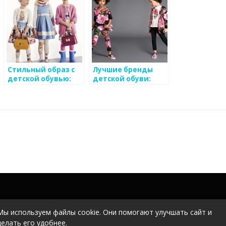
детской обуви
Стильный образ с
Лучшие бренды
детской обувью:
детской обуви:
аксессуары и
выбираем по
сочетания цветов
качеству и стилю
Мы используем файлы cookie. Они помогают улучшать сайт и
делать его удобнее.