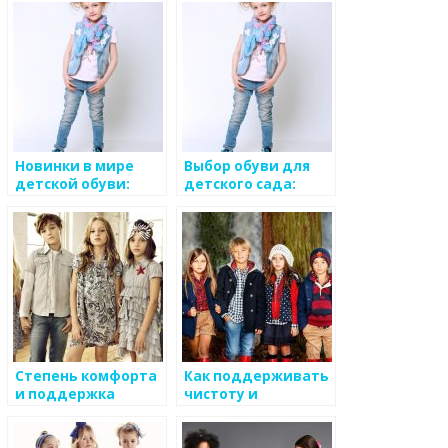
сроки
малышей до
подростков
Новинки в мире
Выбор обуви для
детской обуви:
детского сада:
интересные
советы и
модели и дизайны
требования
Степень комфорта
Как поддерживать
и поддержка
чистоту и
стопы: критерии
ухоженность
при выборе
детской обуви