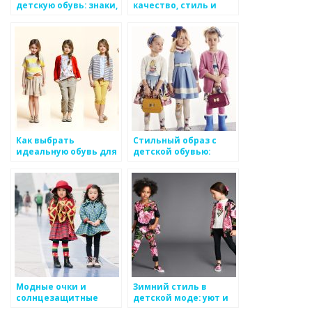
детскую обувь: знаки,
качество, стиль и
показатели, сроки
забота о ногах
Как выбрать
Стильный образ с
идеальную обувь для
детской обувью:
ребенка: комфорт и
аксессуары и
стиль
сочетания цветов
Модные очки и
Зимний стиль в
солнцезащитные
детской моде: уют и
аксессуары для
тепло без потери