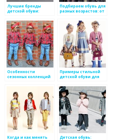
Лучшие бренды
Подбираем обувь для
детской обуви:
разных возрастов: от
выбираем по
малышей до
качеству и стилю
подростков
Особенности
Примеры стильной
сезонных коллекций
детской обуви для
детской одежды
мальчиков и девочек
Когда и как менять
Детская обувь: