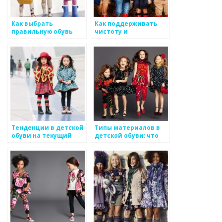
Как выбрать
Как поддерживать
правильную обувь
чистоту и
для ребенка: советы и
ухоженность детской
рекомендации
обуви
Тенденции в детской
Типы материалов в
обуви на текущий
детской обуви: что
сезон
выбрать и почему