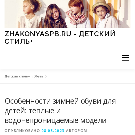
Перейти к содержимому
ZHAKONYASPB.RU - ДЕТСКИЙ
СТИЛЬ+
Меню
Детский стиль+
»
Обувь
АКСЕССУАРЫ
ИГРЫ
МОДА
ОБУВЬ
Особенности зимней обуви для
ПРАЗДНИКИ
СТИЛЬ
СТАТЬИ
детей: теплые и
водонепроницаемые модели
ОПУБЛИКОВАНО
08.08.2023
АВТОРОМ