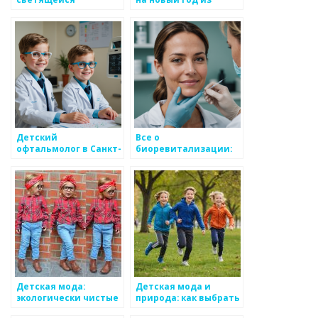
подошвой: модный
имеющихся вещей
тренд или опасность?
Детский
Все о
офтальмолог в Санкт-
биоревитализации:
Петербурге: как
современный путь к
правильно выбрать
молодой и сияющей
специалиста и
коже
подготовиться к
приему
Детская мода:
Детская мода и
экологически чистые
природа: как выбрать
материалы и их
эко-одежду