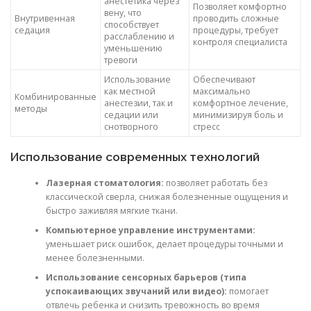
анестетика через
Позволяет комфортно
вену, что
Внутривенная
проводить сложные
способствует
седация
процедуры, требует
расслаблению и
контроля специалиста
уменьшению
тревоги
Использование
Обеспечивают
как местной
максимально
Комбинированные
анестезии, так и
комфортное лечение,
методы
седации или
минимизируя боль и
снотворного
стресс
Использование современных технологий
Лазерная стоматология:
позволяет работать без
классической сверла, снижая болезненные ощущения и
быстро заживляя мягкие ткани.
Компьютерное управление инструментами:
уменьшает риск ошибок, делает процедуры точными и
менее болезненными.
Использование сенсорных барьеров (типа
успокаивающих звучаний или видео):
помогает
отвлечь ребенка и снизить тревожность во время