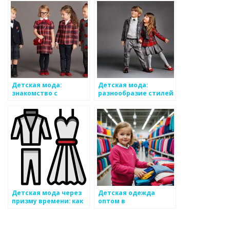
преимущества
Детская мода:
Детская мода:
знакомство с
разнообразие стилей
мировыми брендами
и культур
Детская мода через
Детская одежда
призму времени: как
оптом в
она изменилась
Новосибирске:
достоинства и
перспективы