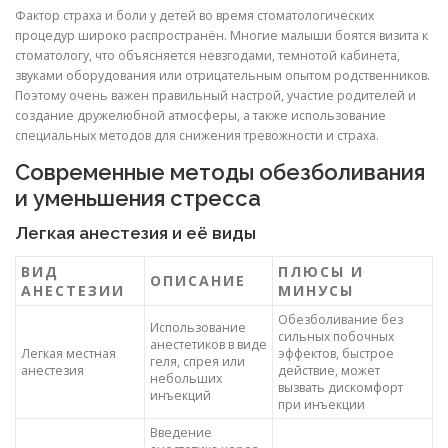
Фактор страха и боли у детей во время стоматологических
процедур широко распространён. Многие малыши боятся визита к
стоматологу, что объясняется невзгодами, темнотой кабинета,
звуками оборудования или отрицательным опытом родственников.
Поэтому очень важен правильный настрой, участие родителей и
создание дружелюбной атмосферы, а также использование
специальных методов для снижения тревожности и страха.
Современные методы обезболивания
и уменьшения стресса
Легкая анестезия и её виды
ВИД
ПЛЮСЫ И
ОПИСАНИЕ
АНЕСТЕЗИИ
МИНУСЫ
Обезболивание без
Использование
сильных побочных
анестетиков в виде
Легкая местная
эффектов, быстрое
геля, спрея или
анестезия
действие, может
небольших
вызвать дискомфорт
инъекций
при инъекции
Введение