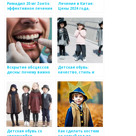
Римадил 20 мг Zoetis:
Лечение в Китае:
эффективное лечение
Цены 2024 года,
и профилактика
доступная стоимость,
болей у животных
государственные
госпитали
Вскрытие абсцессов
Детская обувь:
десны: почему важно
качество, стиль и
своевременно
забота о ногах
обращаться к
стоматологу
Детская обувь со
Как сделать костюм
светящейся
на новый год из