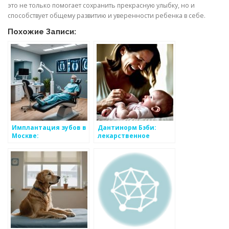
это не только помогает сохранить прекрасную улыбку, но и
способствует общему развитию и уверенности ребенка в себе.
Похожие Записи:
Имплантация зубов в
Дантинорм Бэби:
Москве:
лекарственное
Революционный
средство,
подход от
облегчающее
стоматологии
симптомы при
ЭспаДент
прорезывании зубов