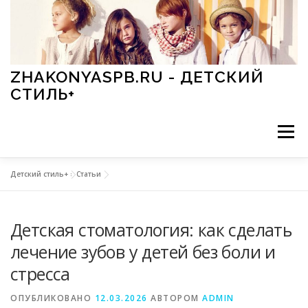
Перейти к содержимому
ZHAKONYASPB.RU - ДЕТСКИЙ
СТИЛЬ+
Меню
Детский стиль+
»
Статьи
АКСЕССУАРЫ
ИГРЫ
МОДА
ОБУВЬ
Детская стоматология: как сделать
ПРАЗДНИКИ
СТИЛЬ
СТАТЬИ
лечение зубов у детей без боли и
стресса
ОПУБЛИКОВАНО
12.03.2026
АВТОРОМ
ADMIN