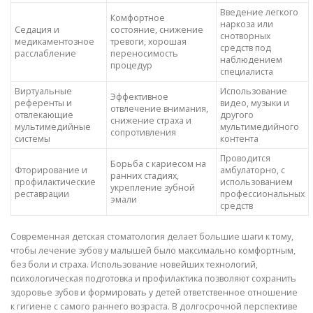
Введение легкого
Комфортное
наркоза или
Седация и
состояние, снижение
снотворных
медикаментозное
тревоги, хорошая
средств под
расслабление
переносимость
наблюдением
процедур
специалиста
Виртуальные
Использование
Эффективное
референты и
видео, музыки и
отвлечение внимания,
отвлекающие
другого
снижение страха и
мультимедийные
мультимедийного
сопротивления
системы
контента
Проводится
Борьба с кариесом на
Фторирование и
амбулаторно, с
ранних стадиях,
профилактические
использованием
укрепление зубной
реставрации
профессиональных
эмали
средств
Современная детская стоматология делает большие шаги к тому,
чтобы лечение зубов у малышей было максимально комфортным,
без боли и страха. Использование новейших технологий,
психологическая подготовка и профилактика позволяют сохранить
здоровье зубов и формировать у детей ответственное отношение
к гигиене с самого раннего возраста. В долгосрочной перспективе