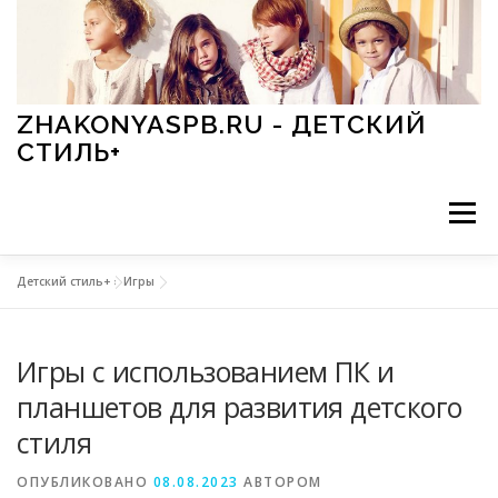
Перейти к содержимому
ZHAKONYASPB.RU - ДЕТСКИЙ
СТИЛЬ+
Меню
Детский стиль+
»
Игры
АКСЕССУАРЫ
ИГРЫ
МОДА
ОБУВЬ
Игры с использованием ПК и
ПРАЗДНИКИ
СТИЛЬ
СТАТЬИ
планшетов для развития детского
стиля
ОПУБЛИКОВАНО
08.08.2023
АВТОРОМ