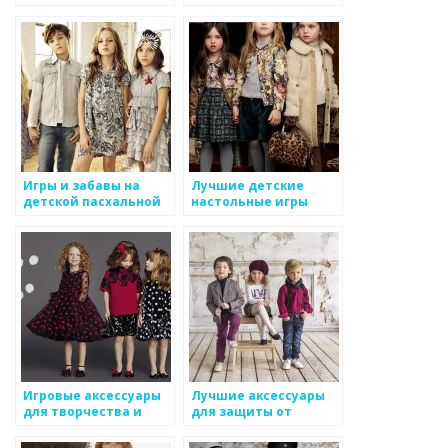
гениев
развлечения для
молодых гениев
Игры и забавы на
Лучшие детские
детской пасхальной
настольные игры
вечеринке
Игровые аксессуары
Лучшие аксессуары
для творчества и
для защиты от
развития
холода и ветра для
детского стиля