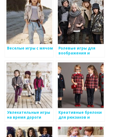
Веселые игры с мячом
Ролевые игры для
воображения и
социализации:
важность и
преимущества
Увлекательные игры
Креативные брелоки
на время дороги
для рюкзаков и
ключей: яркий
аксессуар для
детского стиля