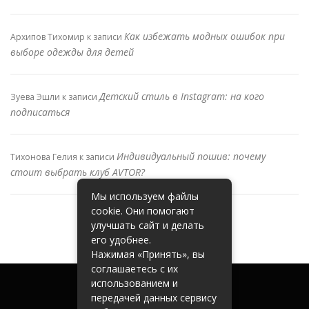
Как избежать модных ошибок при
Архипов Тихомир
к записи
выборе одежды для детей
Детский стиль в Instagram: на кого
Зуева Эшли
к записи
подписаться
Индивидуальный пошив: почему
Тихонова Гелия
к записи
стоит выбрать клуб AVTOR?
Мы используем файлы
cookie. Они помогают
улучшать сайт и делать
его удобнее.
Нажимая «Принять», вы
соглашаетесь с их
использованием и
передачей данных сервису