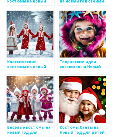
костюмы на новый
на новый год своими
год для детей
руками
Классические
Творческие идеи
костюмы на новый
костюмов на Новый
год для детей
год для детей
Веселые костюмы на
Костюмы Санты на
новый год для
Новый Год для детей:
малышей
магия праздника и