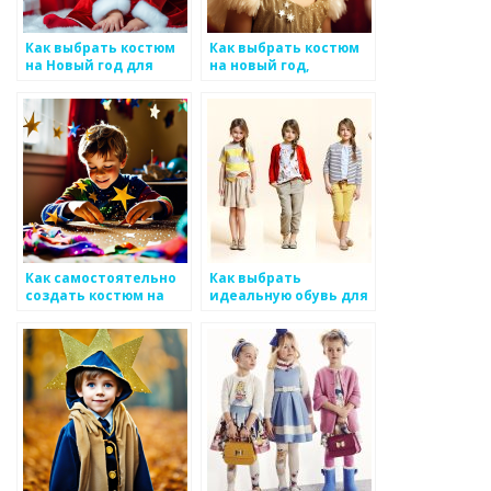
Как выбрать костюм
Как выбрать костюм
на Новый год для
на новый год,
маленького ребенка:
подходящий для
полезные советы от
детской вечеринки
экспертов
Как самостоятельно
Как выбрать
создать костюм на
идеальную обувь для
новый год для
ребенка: комфорт и
ребенка
стиль