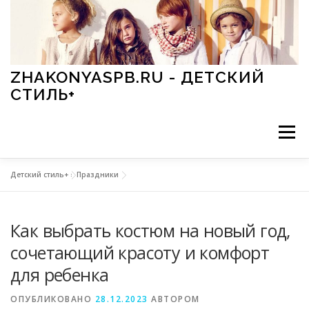
Перейти к содержимому
ZHAKONYASPB.RU - ДЕТСКИЙ
СТИЛЬ+
Меню
Детский стиль+
»
Праздники
АКСЕССУАРЫ
ИГРЫ
МОДА
ОБУВЬ
Как выбрать костюм на новый год,
ПРАЗДНИКИ
СТИЛЬ
СТАТЬИ
сочетающий красоту и комфорт
для ребенка
ОПУБЛИКОВАНО
28.12.2023
АВТОРОМ