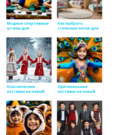
Модные спортивные
Как выбрать
штаны для
стильные носки для
мальчиков: как
детей
выбрать?
Классические
Оригинальные
костюмы на новый
костюмы на новый
год для детей
год для детей