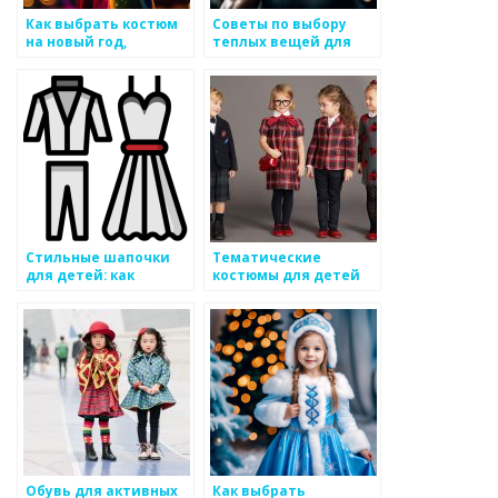
Как выбрать костюм
Советы по выбору
на новый год,
теплых вещей для
сочетающий красоту
детей на зиму
и комфорт для
ребенка
Стильные шапочки
Тематические
для детей: как
костюмы для детей
выбрать?
на Хэллоуин
Обувь для активных
Как выбрать