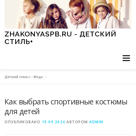
Перейти к содержимому
ZHAKONYASPB.RU - ДЕТСКИЙ
СТИЛЬ+
Меню
Детский стиль+
»
Мода
АКСЕССУАРЫ
ИГРЫ
МОДА
ОБУВЬ
Как выбрать спортивные костюмы
ПРАЗДНИКИ
СТИЛЬ
СТАТЬИ
для детей
ОПУБЛИКОВАНО
19.09.2024
АВТОРОМ
ADMIN