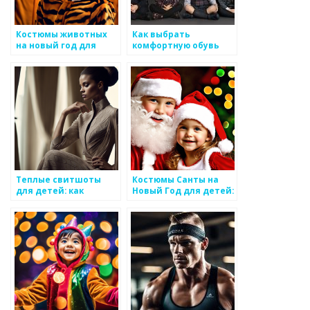
Костюмы животных
Как выбрать
на новый год для
комфортную обувь
детей
для детей
Теплые свитшоты
Костюмы Санты на
для детей: как
Новый Год для детей:
выбрать?
магия праздника и
радость сердца