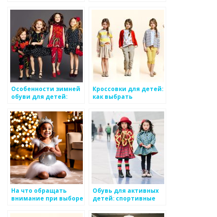
малышей до
подростков
Особенности зимней
Кроссовки для детей:
обуви для детей:
как выбрать
теплые и
подходящую модель
водонепроницаемые
модели
На что обращать
Обувь для активных
внимание при выборе
детей: спортивные
детской обуви
модели и технологии