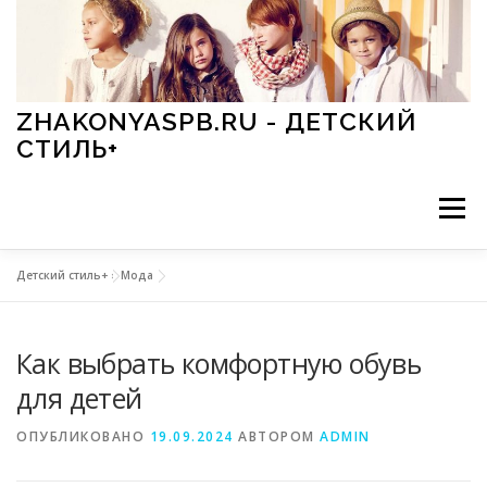
Перейти к содержимому
ZHAKONYASPB.RU - ДЕТСКИЙ
СТИЛЬ+
Меню
Детский стиль+
»
Мода
АКСЕССУАРЫ
ИГРЫ
МОДА
ОБУВЬ
Как выбрать комфортную обувь
ПРАЗДНИКИ
СТИЛЬ
СТАТЬИ
для детей
ОПУБЛИКОВАНО
19.09.2024
АВТОРОМ
ADMIN