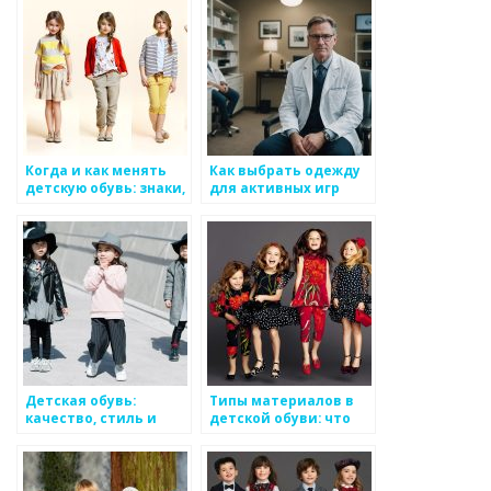
Когда и как менять
Как выбрать одежду
детскую обувь: знаки,
для активных игр
показатели, сроки
Детская обувь:
Типы материалов в
качество, стиль и
детской обуви: что
забота о ногах
выбрать и почему