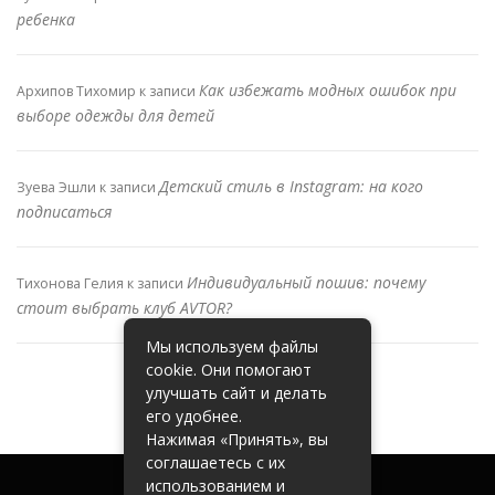
ребенка
Как избежать модных ошибок при
Архипов Тихомир
к записи
выборе одежды для детей
Детский стиль в Instagram: на кого
Зуева Эшли
к записи
подписаться
Индивидуальный пошив: почему
Тихонова Гелия
к записи
стоит выбрать клуб AVTOR?
Мы используем файлы
cookie. Они помогают
улучшать сайт и делать
его удобнее.
Нажимая «Принять», вы
соглашаетесь с их
использованием и