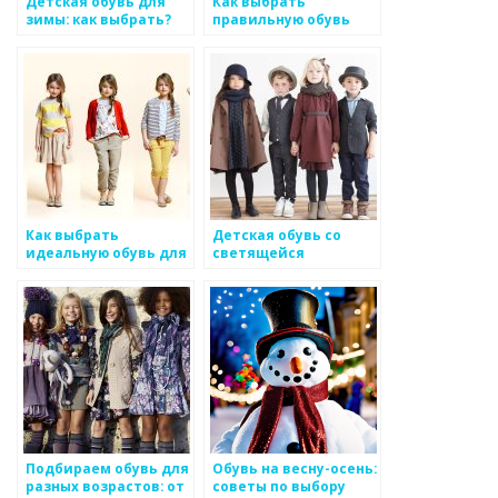
Детская обувь для
Как выбрать
зимы: как выбрать?
правильную обувь
для ребенка: советы и
рекомендации
Как выбрать
Детская обувь со
идеальную обувь для
светящейся
ребенка: комфорт и
подошвой: модный
стиль
тренд или опасность?
Подбираем обувь для
Обувь на весну-осень:
разных возрастов: от
советы по выбору