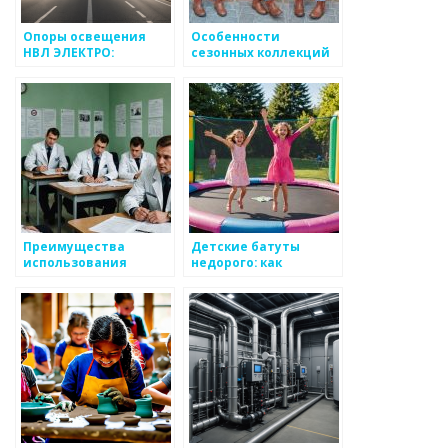
Опоры освещения
Особенности
НВЛ ЭЛЕКТРО:
сезонных коллекций
надежные решения
детской одежды
для уличного
освещения
Преимущества
Детские батуты
использования
недорого: как
натуральных
выбрать лучший
материалов в одежде
вариант для
для детей
радостных игр и
безопасного отдыха