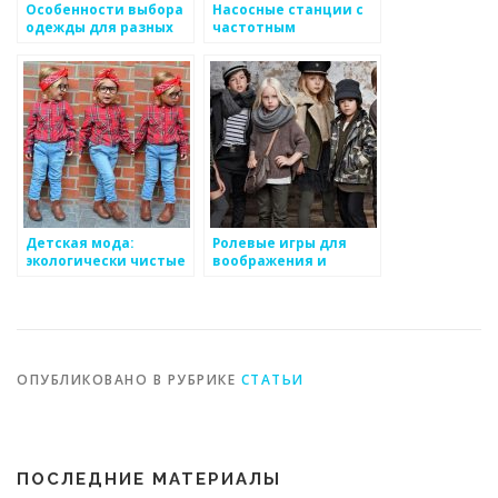
Особенности выбора
Насосные станции с
одежды для разных
частотным
типов фигур у детей
регулированием:
инновационные
решения для
комфорта и
эффективности
Детская мода:
Ролевые игры для
экологически чистые
воображения и
материалы и их
социализации:
преимущества
важность и
преимущества
ОПУБЛИКОВАНО В РУБРИКЕ
СТАТЬИ
ПОСЛЕДНИЕ МАТЕРИАЛЫ