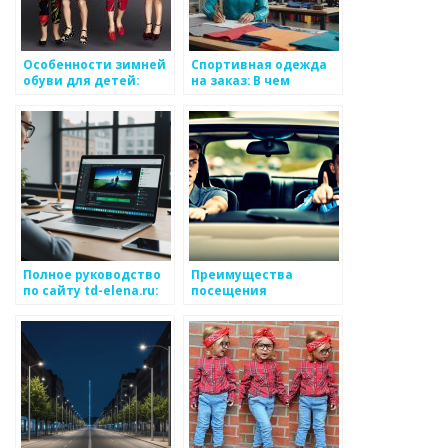
Особенности зимней
Спортивная одежда
обуви для детей:
на заказ: В чем
теплые и
преимущества и как
водонепроницаемые
выбрать лучшее?
модели
Полное руководство
Преимущества
по сайту td-elena.ru:
посещения
особенности,
автошколы
функциональность и
возможности