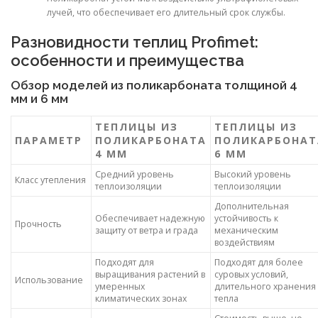
лучей, что обеспечивает его длительный срок службы.
Разновидности теплиц Profimet:
особенности и преимущества
Обзор моделей из поликарбоната толщиной 4
мм и 6 мм
ТЕПЛИЦЫ ИЗ
ТЕПЛИЦЫ ИЗ
ПАРАМЕТР
ПОЛИКАРБОНАТА
ПОЛИКАРБОНАТ
4 ММ
6 ММ
Средний уровень
Высокий уровень
Класс утепления
теплоизоляции
теплоизоляции
Дополнительная
Обеспечивает надежную
устойчивость к
Прочность
защиту от ветра и града
механическим
воздействиям
Подходят для
Подходят для более
выращивания растений в
суровых условий,
Использование
умеренных
длительного хранения
климатических зонах
тепла