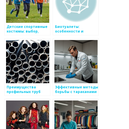
Детские спортивные
Биотуалеты:
костюмы: выбор,
особенности и
преимущества и
советы по выбору
особенности
Преимущества
Эффективные методы
профильных труб
борьбы с тараканами
в Москве: цены и
особенности
обработки от UNIDEZ