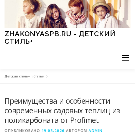
Перейти к содержимому
ZHAKONYASPB.RU - ДЕТСКИЙ
СТИЛЬ+
Меню
Детский стиль+
»
Статьи
АКСЕССУАРЫ
ИГРЫ
МОДА
ОБУВЬ
Преимущества и особенности
ПРАЗДНИКИ
СТИЛЬ
СТАТЬИ
современных садовых теплиц из
поликарбоната от Profimet
ОПУБЛИКОВАНО
19.03.2026
АВТОРОМ
ADMIN